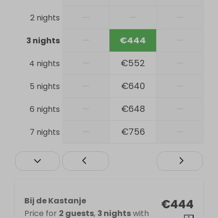
Extractor hood
—
—
—
2 nights
Gas stove
Kettle
—
€444
—
3 nights
Kitchenware
Refrigerator
—
€552
—
4 nights
Location
—
€640
—
5 nights
At the edge of the forest
—
€648
—
6 nights
Quiet location
—
€756
—
7 nights
Outdoors
Garden Furniture
Lounge Set
Parasol
Patio
Bij de Kastanje
€444
Parking: 1
Price for
2 guests
,
3 nights
with