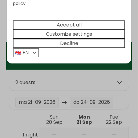
Washing and drying
policy.
Vacuum cleaner
Washing machine
Accept all
Customize settings
Entertainment
Decline
Flat screen TV
EN
Availability and Price
Wifi
Kitchen
2 guests
Coffe brewing system
Pans
Cutlery
ma
21-09-2026
do
24-09-2026
Dining Table
Sun
Mon
Tue
Signs
20 Sep
21 Sep
22 Sep
Dishwasher
Drinking glasses
—
—
—
1 night