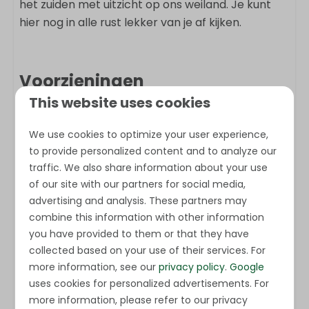
het zuiden met uitzicht op ons weiland. Je kunt
hier nog in alle rust lekker van je af kijken.
Voorzieningen
This website uses cookies
Bathroom
Shower
We use cookies to optimize your user experience,
to provide personalized content and to analyze our
Toilet
traffic. We also share information about your use
Sink: 1
of our site with our partners for social media,
advertising and analysis. These partners may
Bedroom
combine this information with other information
you have provided to them or that they have
Bedding
Show more ↓
collected based on your use of their services. For
Closet
more information, see our
privacy policy
.
Google
Single bed: 4
uses cookies for personalized advertisements. For
more information, please refer to our privacy